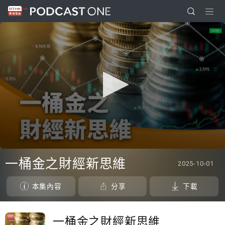
0
seconds
一桶金之財經新思維
2025-10-01
of
0
seconds
本集內容
分享
下載
一桶金之財經新思維