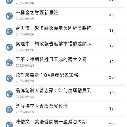
2025-09-30
一桶金之財經新思維
30分鐘
2025-09-29
雷志海：越多跡象顯示美國經濟將陷入滯脹
18分鐘
2025-09-26
梁理中：施政報告無撐市措施或顯示樓價已跌定
19分鐘
2025-09-25
王華：特朗普近日玉成的兩大交易
19分鐘
2025-09-24
花旗廖嘉豪：Q4資產配置策略
20分鐘
2025-09-23
品牌創辦人曾志豪：如何由運動員到設計師相向同行
19分鐘
2025-09-22
會展梅李玉霞談會展經濟
19分鐘
2025-09-19
陳俊文：美聯儲開展一厘減息周期
20分鐘