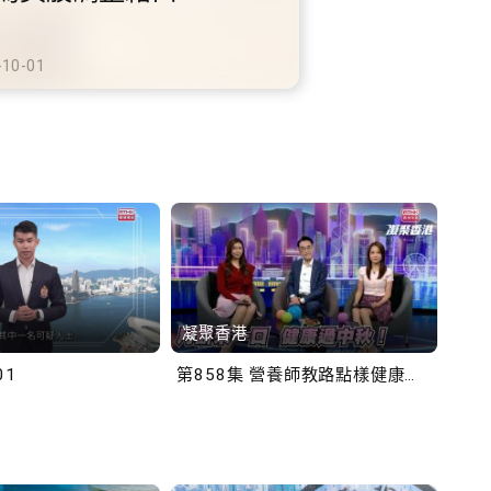
鐵商場約增設300個電動
充電站
-10-02
凝聚香港
Bob
01
第858集 營養師教路點樣健康過中秋！
第一