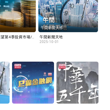
午間新聞天地
財
滙豐范卓雲展望第4季投資市場/陳俊文：美國政府停擺料成為美股調整藉口
午間新聞天地
10
2025-10-01
2025