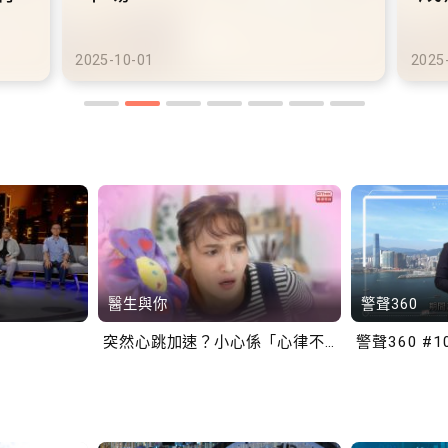
港鐵商場約增設300個電動
港
車充電站
車
2025-10-02
2025
醫生與你
警聲360
突然心跳加速？小心係「心律不正」～
警聲360 #1