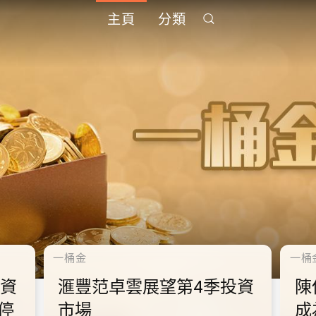
主頁
分類
千禧年代
千禧
中
10.2.2 2028年底前當局提
1
到
供額外3000支高速充電樁
供