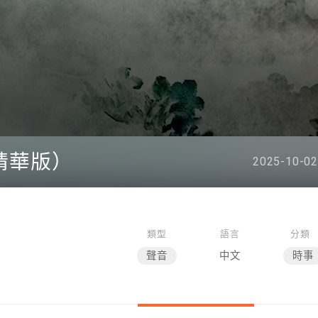
（精華版）
2025-10-02
類型
語言
分類
聲音
中文
時事