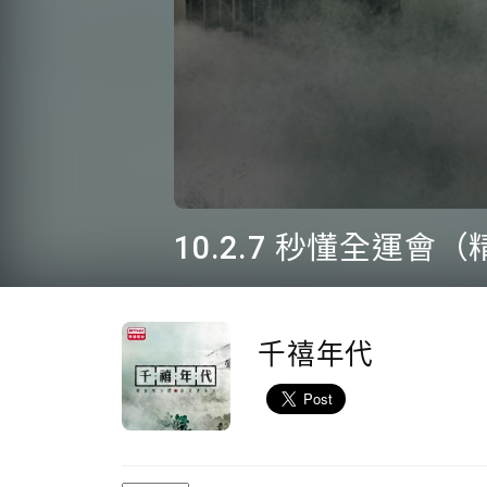
0
seconds
10.2.7 秒懂全運會
of
1
minute,
15
seconds
Volume
90%
千禧年代