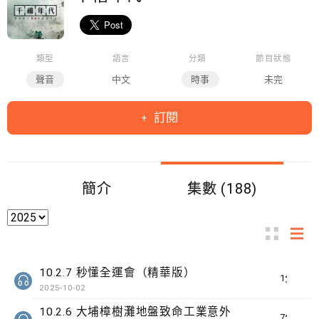
類型
語言
分類
節目狀態
聲音
中文
時事
未完
訂閱
簡介
集數 (188)
10.2.7 秒懂全運會（精華版）
1分鐘
2025-10-02
10.2.6 大埔樟樹灘地盤致命工業意外
7分鐘