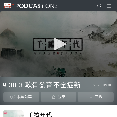
0
seconds
9.30.3 軟骨發育不全症新藥助軟細胞生長 民建聯倡納入安全網藥物
2025-09-30
of
0
seconds
本集內容
分享
下載
千禧年代