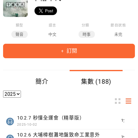
類型
語言
分類
節目狀態
聲音
中文
時事
未完
訂閱
簡介
集數 (188)
10.2.7 秒懂全運會（精華版）
1分鐘
2025-10-02
10.2.6 大埔樟樹灘地盤致命工業意外
7分鐘