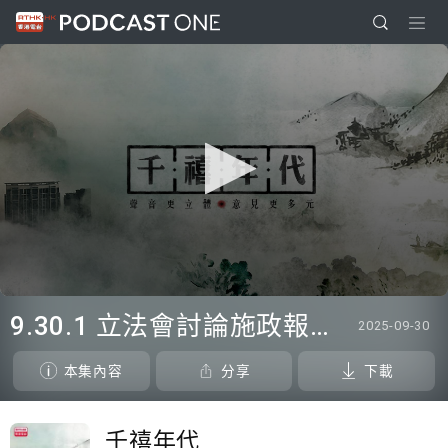
0
seconds
9.30.1 立法會討論施政報告旅遊措施 議員倡設金融或黃金博物館
2025-09-30
of
0
seconds
本集內容
分享
下載
千禧年代