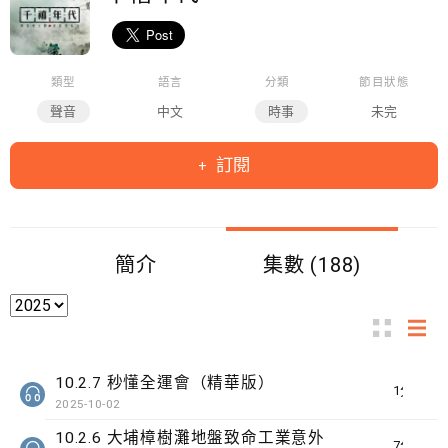
類型
語言
分類
節目狀態
聲音
中文
時事
未完
訂閱
簡介
集數 (188)
10.2.7 秒懂全運會（精華版）
1分鐘
2025-10-02
10.2.6 大埔樟樹灘地盤致命工業意外
7分鐘