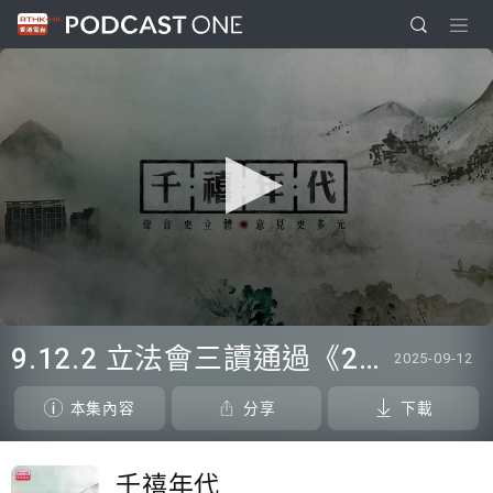
0
seconds
9.12.2 立法會三讀通過《2025年控煙法例(修訂)條例草案》
2025-09-12
of
0
seconds
本集內容
分享
下載
千禧年代