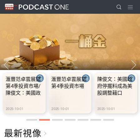
望
滙豐范卓雲展望
陳俊文：美國政
10.2.1 內地
場/
第4季投資市場
府停擺料成為美
假期連中秋節
政
股調整藉口
期 不少內地
美
到港旅遊
2025-10-01
2025-10-01
2025-10-02
最新視像