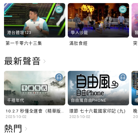
港台體壇123
學人沙龍
第一千零六十三集
滿肚食經
最新聲音
千禧年代
自由風自由PHONE
10.2.7 秒懂全運會（精華版）
環節 七十六載國家印記 (九)
晚
2025-10-02
2025-10-02
20
熱門