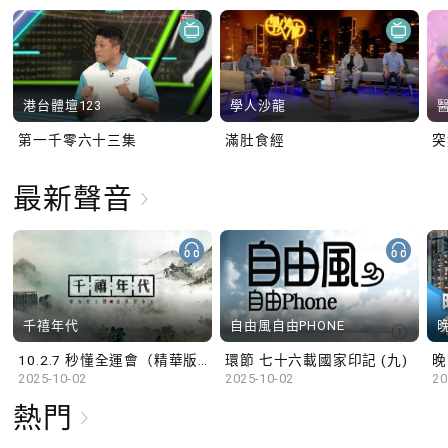
港台體壇123
學人沙龍
第一千零六十三集
滿肚食經
最新聲音
千禧年代
自由風自由PHONE
10.2.7 秒懂全運會（精華版）
環節 七十六載國家印記 (九)
晚
2025-10-02
2025-10-02
20
熱門