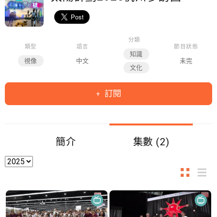
分類
類型
語言
節目狀態
知識
視像
中文
未完
文化
訂閱
簡介
集數 (2)