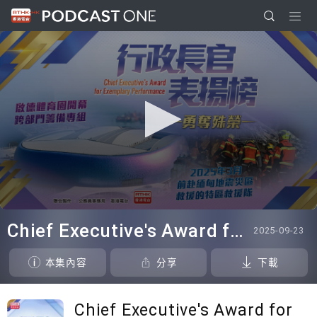
0
seconds
Chief Executive's Award for Exemplary Performance 2025
2025-09-23
of
23
minutes,
本集內容
分享
下載
37
seconds
Chief Executive's Award for