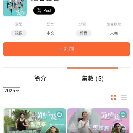
類型
語言
分類
節目狀態
視像
中文
體育
未完
訂閱
簡介
集數 (5)