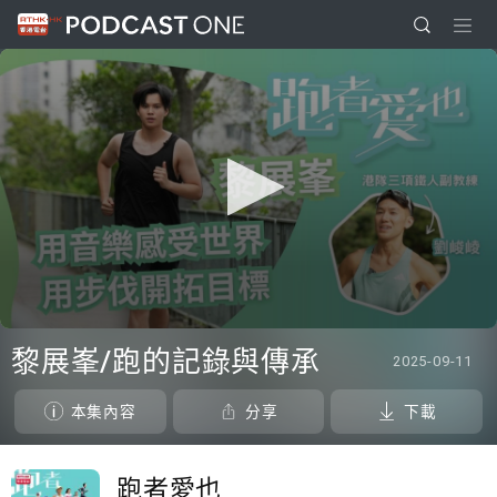
0
seconds
黎展峯/跑的記錄與傳承
2025-09-11
of
23
minutes,
本集內容
分享
下載
6
seconds
跑者愛也