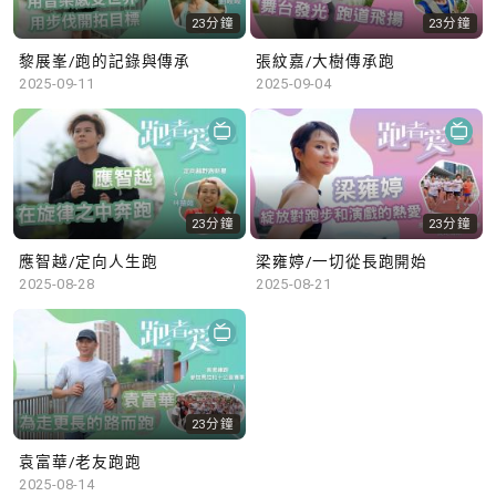
23分鐘
23分鐘
黎展峯/跑的記錄與傳承
張紋嘉/大樹傳承跑
2025-09-11
2025-09-04
23分鐘
23分鐘
應智越/定向人生跑
梁雍婷/一切從長跑開始
2025-08-28
2025-08-21
23分鐘
袁富華/老友跑跑
2025-08-14