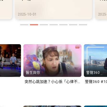
港鐵商場約增設300個電動
港
車充電站
車
2025-10-02
2025
醫生與你
警聲360
突然心跳加速？小心係「心律不正」～
警聲360 #1