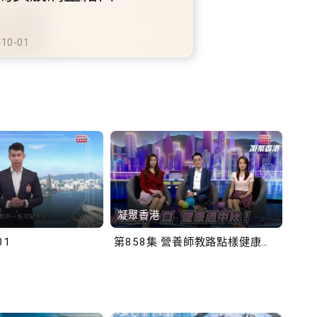
鐵商場約增設300個電動
充電站
-10-02
凝聚香港
Bob
01
第858集 營養師教路點樣健康過中秋！
第一