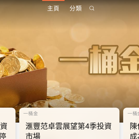
主頁
分類
千禧年代
千禧
中
10.2.2 2028年底前當局提
1
到
供額外3000支高速充電樁
供