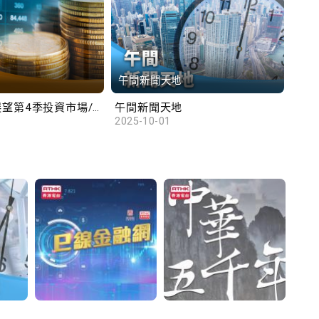
午間新聞天地
財
滙豐范卓雲展望第4季投資市場/陳俊文：美國政府停擺料成為美股調整藉口
午間新聞天地
10
2025-10-01
2025