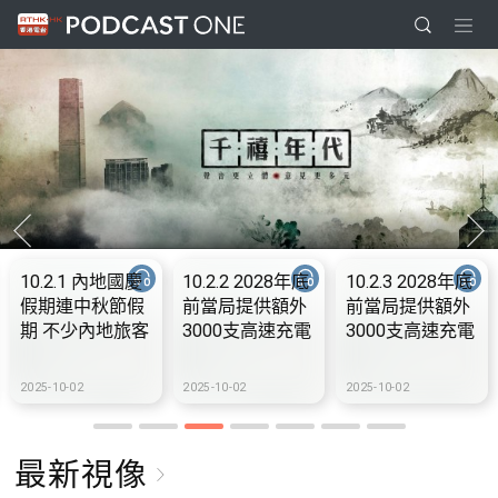
10.2.1 內地國慶
10.2.2 2028年底
10.2.3 2028年底
假期連中秋節假
前當局提供額外
前當局提供額外
期 不少內地旅客
3000支高速充電
3000支高速充電
到港旅遊
樁 港鐵商場約增
樁 港鐵商場約增
設300個電動車
設300個電動車
2025-10-02
2025-10-02
2025-10-02
充電站
充電站
最新視像