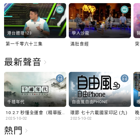
港台體壇123
學人沙龍
第一千零六十三集
滿肚食經
最新聲音
千禧年代
自由風自由PHONE
10.2.7 秒懂全運會（精華版）
環節 七十六載國家印記 (九)
晚
2025-10-02
2025-10-02
20
熱門