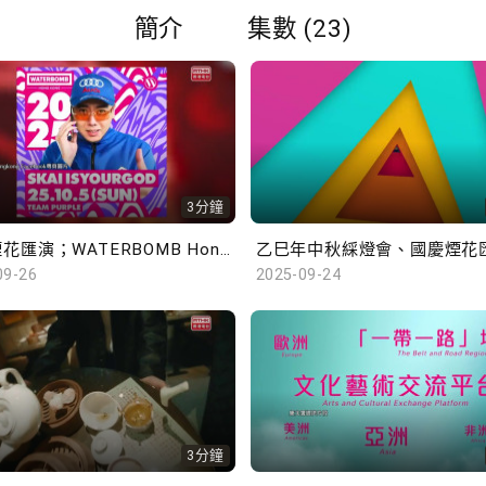
簡介
集數 (23)
3分鐘
國慶煙花匯演；WATERBOMB Hong Kong
乙巳年中秋綵燈會、國慶煙花
09-26
2025-09-24
3分鐘