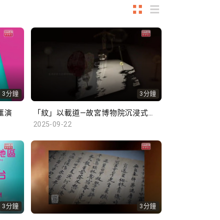
3分鐘
3分鐘
匯演
「紋」以載道—故宮博物院沉浸式數字體驗展 ; 「莫臥兒王朝瑰寶」展覽
2025-09-22
3分鐘
3分鐘