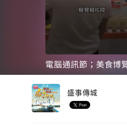
0
seconds
電腦通訊節；美食博
of
3
minutes,
7
seconds
Volume
90%
盛事傳城