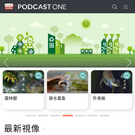
EP 1582 - 你嘅
EP 1581 -
E
email address
Phlegm
係？
課
+ 
來蜥
2025-10-01
2025-09-30
20
最新視像