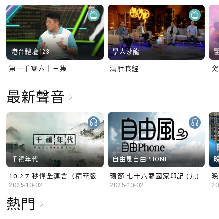
港台體壇123
學人沙龍
第一千零六十三集
滿肚食經
最新聲音
千禧年代
自由風自由PHONE
10.2.7 秒懂全運會（精華版）
環節 七十六載國家印記 (九)
晚
2025-10-02
2025-10-02
20
熱門