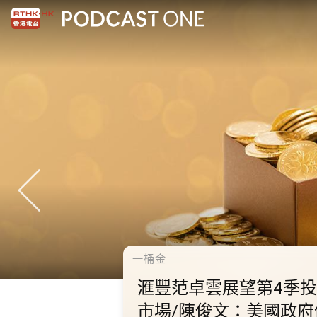
一桶金
望第4季投資
陳俊文：美國政府停擺料
成為美股調整藉口