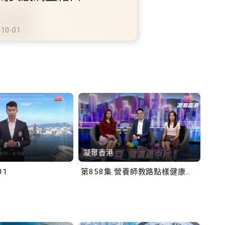
旅遊
港鐵商場約增設
車充電站
0-02
2025-10-02
凝聚香港
Bob
01
第858集 營養師教路點樣健康過中秋！
第一