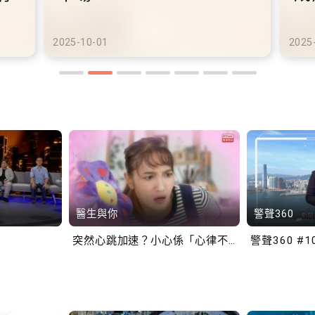
港
2025-1
醫生與你
警聲360
突然心跳加速？小心係「心律不正」～
警聲360 #1