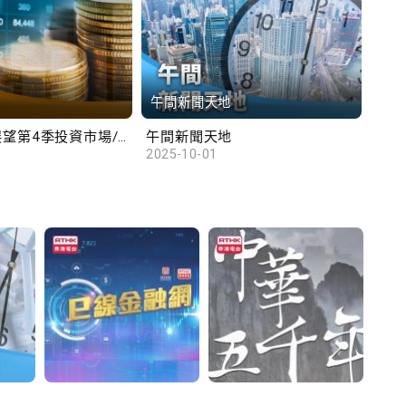
午間新聞天地
財
滙豐范卓雲展望第4季投資市場/陳俊文：美國政府停擺料成為美股調整藉口
午間新聞天地
10
2025-10-01
2025