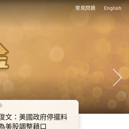
常見問題
English
代
千禧年代
.2.1 內地國慶假期連中
10.2.2 20
假期 不少內地旅客到
供額外3000