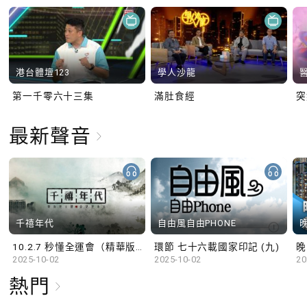
港台體壇123
學人沙龍
第一千零六十三集
滿肚食經
最新聲音
千禧年代
自由風自由PHONE
10.2.7 秒懂全運會（精華版）
環節 七十六載國家印記 (九)
晚
2025-10-02
2025-10-02
20
熱門