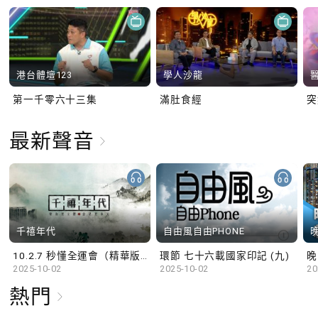
港台體壇123
學人沙龍
第一千零六十三集
滿肚食經
最新聲音
千禧年代
自由風自由PHONE
10.2.7 秒懂全運會（精華版）
環節 七十六載國家印記 (九)
晚
2025-10-02
2025-10-02
20
熱門