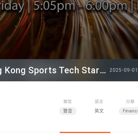
Cresento HK - A Hong Kong Sports Tech Startup
2025-09-01
類型
語言
分類
聲音
英文
Financ