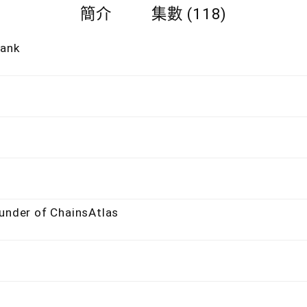
簡介
集數 (118)
Bank
ounder of ChainsAtlas