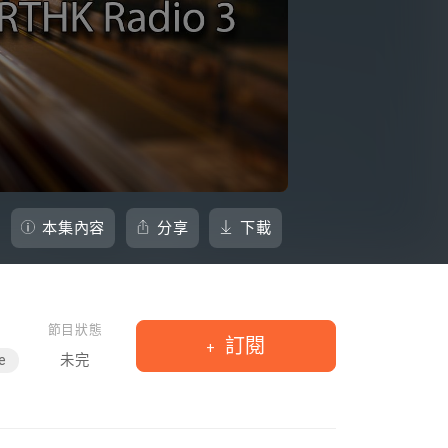
本集內容
分享
下載
節目狀態
訂閱
e
未完