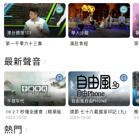
港台體壇123
學人沙龍
第一千零六十三集
滿肚食經
最新聲音
千禧年代
自由風自由PHONE
10.2.7 秒懂全運會（精華版）
環節 七十六載國家印記 (九)
晚
2025-10-02
2025-10-02
20
熱門