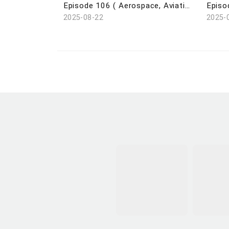
Episode 106 ( Aerospace, Aviation, Navigation / Saudi Super Cup / Pickleball / Dunhuang Exhibition )
2025-08-22
2025-