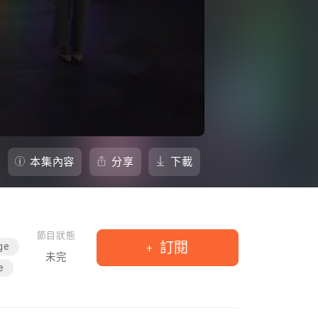
本集內容
分享
下載
節目狀態
訂閱
ge
未完
e