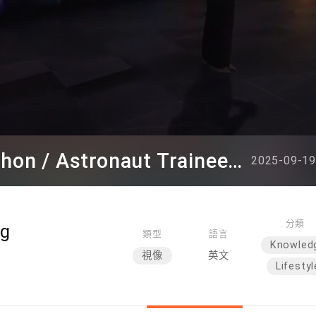
Episode 110 ( Hackathon / Astronaut Trainee / Undercover Underworld / ICH Series )
2025-09-19
分類
ng
類型
語言
Knowled
視像
英文
Lifestyl