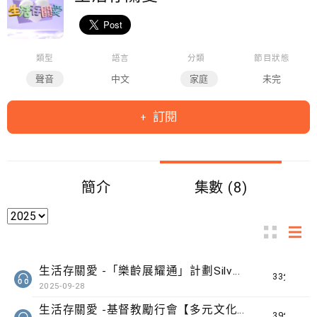
類型
語言
分類
節目狀態
聲音
中文
家庭
未完
訂閱
簡介
集數 (8)
生活存關愛 -「樂齡展耀通」計劃Silver Connect
33分鐘
2025-09-28
生活存關愛 -基督教勵行會【多元文化匯館】計劃
39分鐘