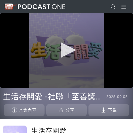
0
seconds
生活存關愛 -社聯「至善獎」得主 ：「明愛勞動友善社區計劃」
2025-09-08
of
0
seconds
本集內容
分享
下載
生活存關愛