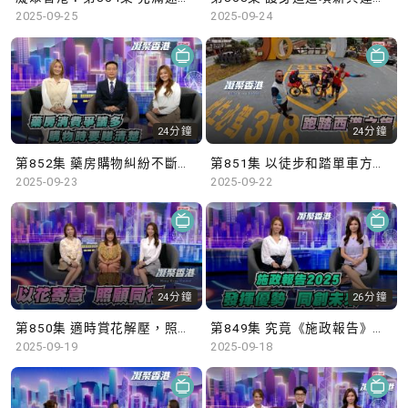
2025-09-25
2025-09-24
24分鐘
24分鐘
第852集 藥房購物糾紛不斷，顧客應當消費精明！
第851集 以徒步和踏單車方式，跨越2,000公里前往西藏！
2025-09-23
2025-09-22
24分鐘
26分鐘
第850集 適時賞花解壓，照顧者路上不孤單！
第849集 究竟《施政報告》如何做到「發揮優勢 同創未來」？
2025-09-19
2025-09-18