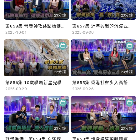
23分鐘
23分鐘
第858集 營養師教路點樣健康過中秋！
第857集 近年興起的沉浸式藝術展覽，如何令市民更深入了解文化藝術？
2025-10-01
2025-09-30
22分鐘
23分鐘
第856集 10歲攀岩新星完攀超高難度路線
第855集 香港社會步入高齡化，設立平安三寶中央儲存庫是否必要？
2025-09-29
2025-09-26
23分鐘
23分鐘
凝聚香港：第854集 充滿速度感的無人機競速賽，挑戰運動員的操控能力。
第853集 護身道這項新興運動，使用軟海綿武器學習武士道和武德，齊來了解更多！