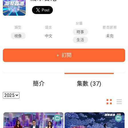
分類
類型
語言
節目狀態
時事
視像
中文
未完
生活
訂閱
簡介
集數 (37)