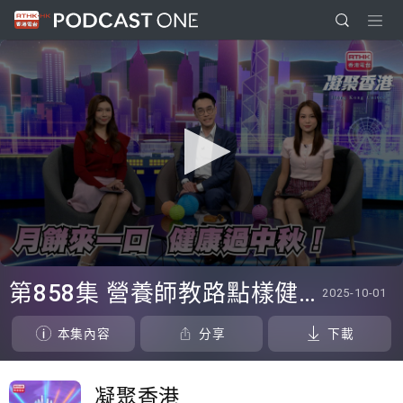
0
seconds
第858集 營養師教路點樣健康過中秋！
2025-10-01
of
23
minutes,
本集內容
分享
下載
6
seconds
凝聚香港