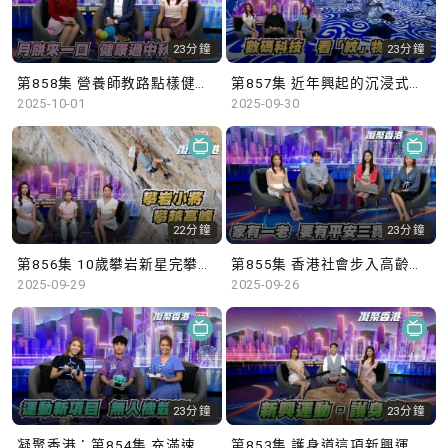
23分鐘
23分鐘
第858集 營養師教路點樣健康過中秋！
第857集 近年興起的沉浸式藝術展覽，如何令市民更深入了解文化藝術？
2025-10-01
2025-09-30
22分鐘
23分鐘
第856集 10歲攀岩新星完攀超高難度路線
第855集 香港社會步入高齡化，設立平安三寶中央儲存庫是否必要？
2025-09-29
2025-09-26
23分鐘
23分鐘
凝聚香港：第854集 充滿速度感的無人機競速賽，挑戰運動員的操控能力。
第853集 護身道這項新興運動，使用軟海綿武器學習武士道和武德，齊來了解更多！