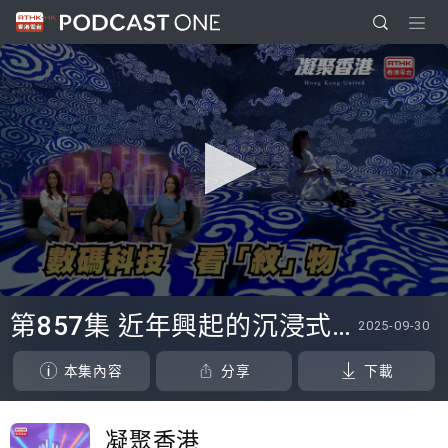
0
seconds
第857集 近年興起的沉浸式藝術展覽，如何令市民更深入了解文化藝術？
2025-09-30
of
0
seconds
本集內容
分享
下載
凝聚香港