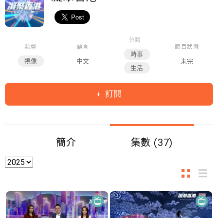
分類
類型
語言
節目狀態
時事
視像
中文
未完
生活
訂閱
簡介
集數 (37)