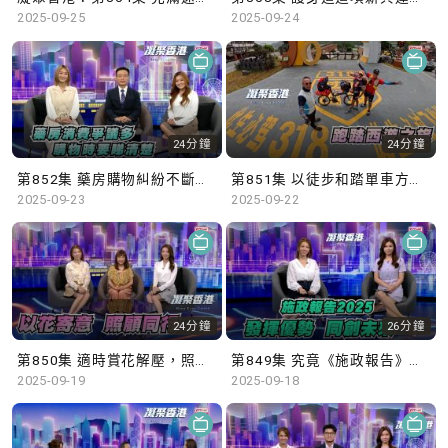
2025-09-25
2025-09-24
24分鐘
24分鐘
第852集 藥房購物糾紛不斷，顧客應當消費精明！
第851集 以徒步和踏單車方式，跨越2,000公里前往西藏！
2025-09-23
2025-09-22
24分鐘
26分鐘
第850集 適時賞花解壓，照顧者路上不孤單！
第849集 究竟《施政報告》如何做到「發揮優勢 同創未來」？
2025-09-19
2025-09-18