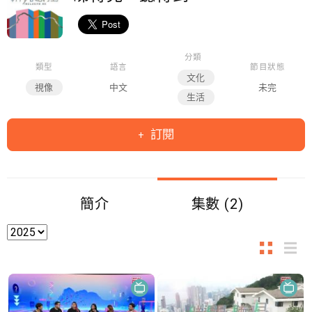
分類
類型
語言
節目狀態
文化
視像
中文
未完
生活
訂閱
簡介
集數 (2)