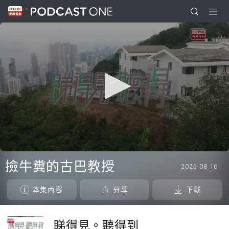
0
seconds
撿牛糞的古巴教授
2025-08-16
of
26
minutes,
本集內容
分享
下載
7
seconds
睇得見。聽得到