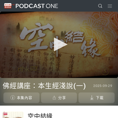
0
seconds
佛經講座：本生經淺說(一)
2025-09-29
of
0
seconds
本集內容
分享
下載
空中結緣