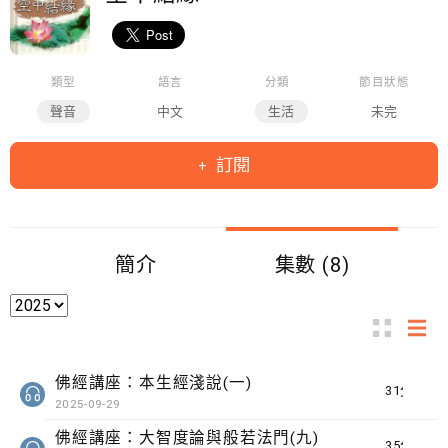
類型
語言
分類
節目狀態
聲音
中文
生活
未完
訂閱
簡介
集數 (8)
佛經講座：本生經淺說(一)
31分鐘
2025-09-29
佛經講座：大智度論與般若法門(九)
35分鐘