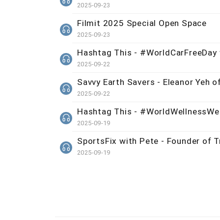
2025-09-23
Filmit 2025 Special Open Space
2025-09-23
Hashtag This - #WorldCarFreeDay 
2025-09-22
Savvy Earth Savers - Eleanor Yeh o
2025-09-22
Hashtag This - #WorldWellnessWe
2025-09-19
SportsFix with Pete - Founder of Tr
2025-09-19