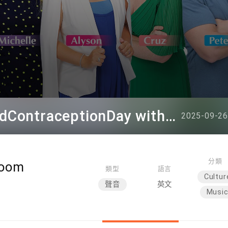
Hashtag This - #WorldContraceptionDay with Alyson
2025-09-26
分類
Room
類型
語言
Cultur
聲音
英文
Musi