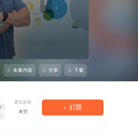
本集內容
分享
下載
節目狀態
訂閱
e
未完
c