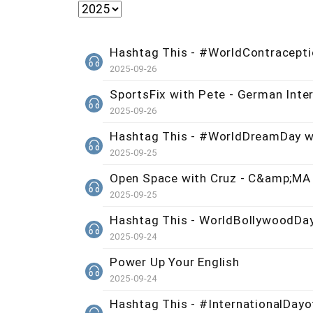
Hashtag This - #WorldContracepti
2025-09-26
SportsFix with Pete - German Inter
2025-09-26
Hashtag This - #WorldDreamDay w
2025-09-25
Open Space with Cruz - C&amp;MA
2025-09-25
Hashtag This - WorldBollywoodDa
2025-09-24
Power Up Your English
2025-09-24
Hashtag This - #InternationalDayo