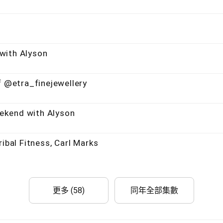
with Alyson
f @etra_finejewellery
ekend with Alyson
ibal Fitness, Carl Marks
更多 (58)
同年全部集數