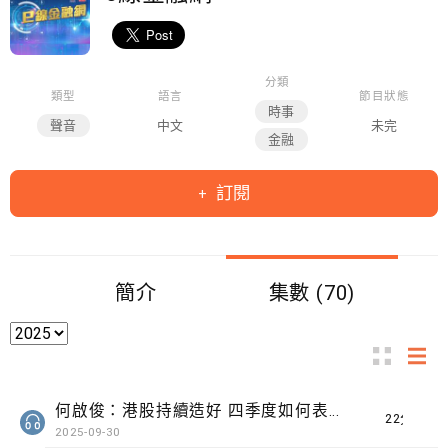
分類
類型
語言
節目狀態
時事
聲音
中文
未完
金融
訂閱
簡介
集數 (70)
何啟俊：港股持續造好 四季度如何表現？
22分鐘
2025-09-30