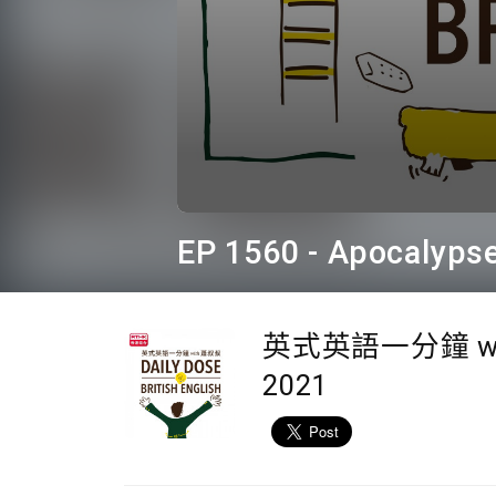
0
seconds
EP 1560 - Apocalyps
of
2
minutes,
8
seconds
Volume
英式英語一分鐘 wi
90%
2021