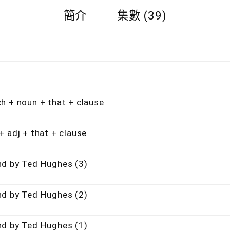
簡介
集數 (39)
noun + that + clause
j + that + clause
y Ted Hughes (3)
y Ted Hughes (2)
y Ted Hughes (1)