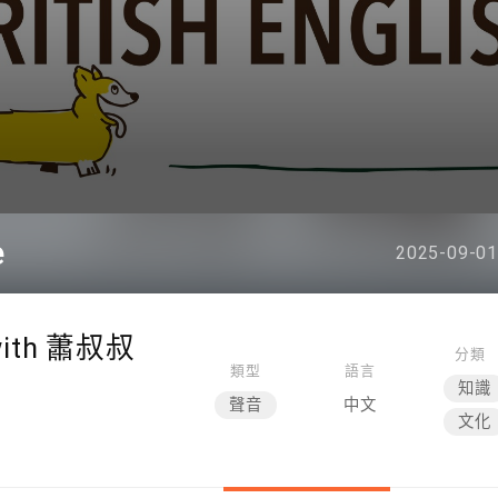
e
2025-09-01
th 蕭叔叔
分類
類型
語言
知識
聲音
中文
文化