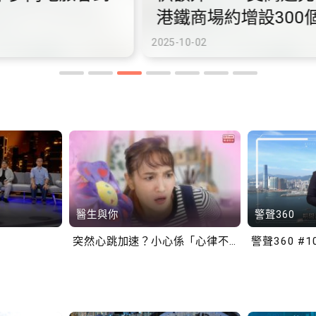
港鐵商場約增設300個電動
港
車充電站
車
2025-10-02
2025
醫生與你
警聲360
突然心跳加速？小心係「心律不正」～
警聲360 #1