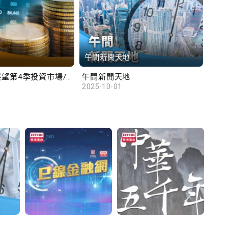
午間新聞天地
財
滙豐范卓雲展望第4季投資市場/陳俊文：美國政府停擺料成為美股調整藉口
午間新聞天地
10
2025-10-01
2025