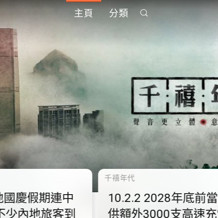
主頁
分類
千禧年代
千禧
中
10.2.2 2028年底前當局提
1
到
供額外3000支高速充電樁
供