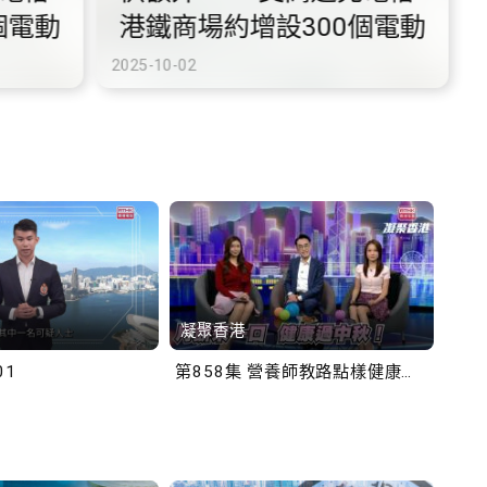
鐵商場約增設300個電動
充電站
-10-02
凝聚香港
Bob
01
第858集 營養師教路點樣健康過中秋！
第一