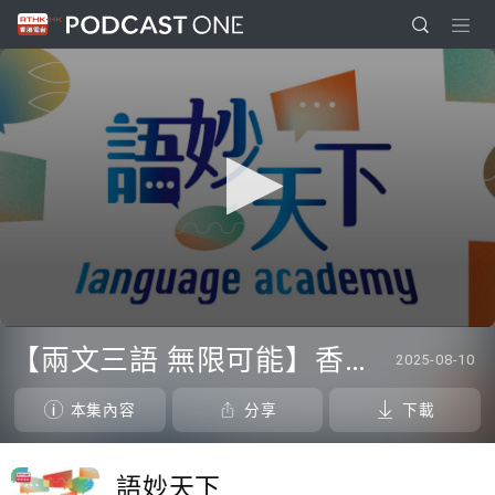
0
seconds
【兩文三語 無限可能】香港游泳運動員 歐鎧淳
2025-08-10
of
0
seconds
本集內容
分享
下載
語妙天下