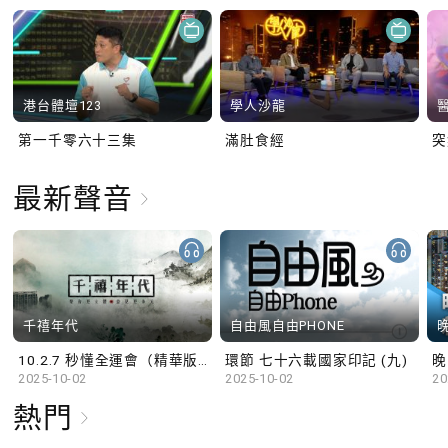
港台體壇123
學人沙龍
第一千零六十三集
滿肚食經
最新聲音
千禧年代
自由風自由PHONE
10.2.7 秒懂全運會（精華版）
環節 七十六載國家印記 (九)
晚
2025-10-02
2025-10-02
20
熱門